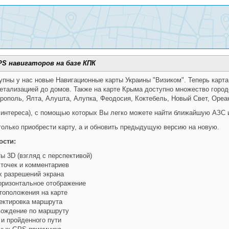
PS навигаторов на базе КПК
упны у нас новые Навигационные карты Украины "Визиком". Теперь карта
етализацией до домов. Также на карте Крыма доступно множество город
ополь, Ялта, Алушта, Алупка, Феодосия, Коктебель, Новый Свет, Ореан
 интереса), с помощью которых Вы легко можете найти ближайшую АЗС и
только приобрести карту, а и обновить предыдущую версию на новую.
ости:
ы 3D (взгляд с перспективой)
 точек и комментариев
 разрешений экрана
горизонтальное отображение
тоположения на карте
ректировка маршрута
вождение по маршруту
и пройденного пути