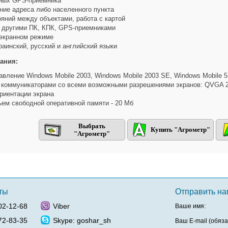
ных GPS-приемника
ние адреса либо населенного пункта
яний между объектами, работа с картой
 другими ПК, КПК, GPS-приемниками
оэкранном режиме
аинский, русский и английский языки
ания:
авление Windows Mobile 2003, Windows Mobile 2003 SE, Windows Mobile 5
и коммуникаторами со всеми возможными разрешениями экранов: QVGA 24
риентации экрана
ем свободной оперативной памяти - 20 Мб
Выбрать
Купить "Агрометр"
"Агрометр"
ты
Отправить н
02-12-68
Viber
Ваше имя:
72-83-35
Skype: goshar_sh
Ваш E-mail (обяза