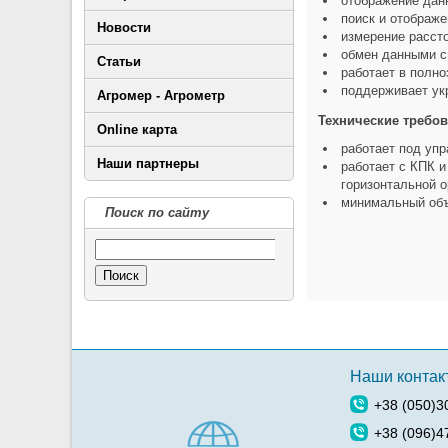
отображение дан
поиск и отображе
Новости
измерение рассто
обмен данными с
Статьи
работает в полн
поддерживает укр
Агромер - Агрометр
Технические требов
Online карта
работает под упр
Наши партнеры
работает с КПК 
горизонтальной о
минимальный объ
Поиск по сайту
Поиск
Наши контак
+38 (050)3
+38 (096)4