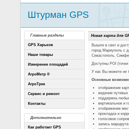
Штурман GPS
Главные разделы
Новая карта для G
GPS Харьков
Вышли в свет и дост
город Мариуполь с д
Наши товары
Севастополь, Симфер
Доступны POI (точки
Измерение площадей
У нас Вы можете не 
АгроМетр ®
Основные возможн
АгроТрек
отображение карт
ведение путевых
Сервис и ремонт
поддержка любых
вертикальное и 
Контакты
отображение мес
прокладка и кор
Дополнительно
голосовое сопро
запись маршрута 
Как работает GPS