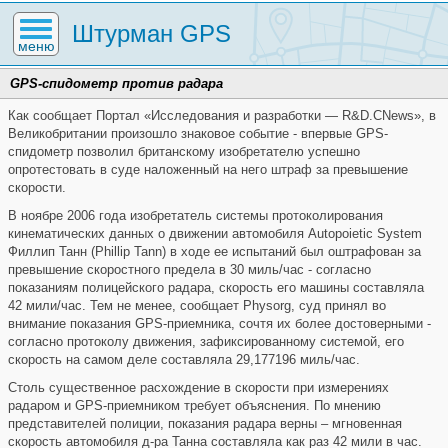
Штурман GPS
меню
GPS-спидометр против радара
Как сообщает Портал «Исследования и разработки — R&D.CNews», в
Великобритании произошло знаковое событие - впервые GPS-
спидометр позволил британскому изобретателю успешно
опротестовать в суде наложенный на него штраф за превышение
скорости.
В ноябре 2006 года изобретатель системы протоколирования
кинематических данных о движении автомобиля Autopoietic System
Филлип Танн (Phillip Tann) в ходе ее испытаний был оштрафован за
превышение скоростного предела в 30 миль/час - согласно
показаниям полицейского радара, скорость его машины составляла
42 мили/час. Тем не менее, сообщает Physorg, суд принял во
внимание показания GPS-приемника, сочтя их более достоверными -
согласно протоколу движения, зафиксированному системой, его
скорость на самом деле составляла 29,177196 миль/час.
Столь существенное расхождение в скорости при измерениях
радаром и GPS-приемником требует объяснения. По мнению
представителей полиции, показания радара верны – мгновенная
скорость автомобиля д-ра Танна составляла как раз 42 мили в час.