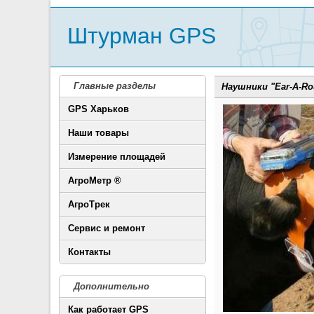
Штурман GPS
Главные разделы
Наушники "Ear-A-R
GPS Харьков
Наши товары
Измерение площадей
АгроМетр ®
АгроТрек
Сервис и ремонт
Контакты
Дополнительно
Как работает GPS