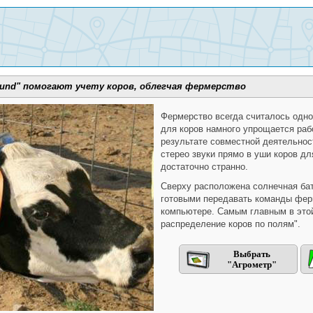
ound" помогают учету коров, облегчая фермерство
Фермерство всегда считалось одно
для коров намного упрощается раб
результате совместной деятельнос
стерео звуки прямо в уши коров д
достаточно странно.
Сверху расположена солнечная ба
готовыми передавать команды ферм
компьютере. Самым главным в этой
распределение коров по полям".
Выбрать
"Агрометр"