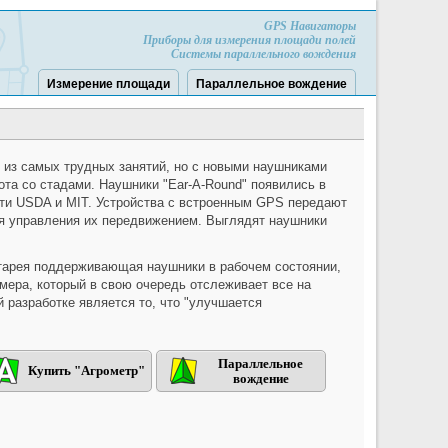
GPS Навигаторы
Приборы для измерения площади полей
Системы параллельного вождения
Измерение площади
Параллельное вождение
 из самых трудных занятий, но с новыми наушниками
ота со стадами. Наушники "Ear-A-Round" появились в
ти USDA и MIT. Устройства с встроенным GPS передают
ля управления их передвижением. Выглядят наушники
тарея поддерживающая наушники в рабочем состоянии,
ера, который в свою очередь отслеживает все на
 разработке является то, что "улучшается
Параллельное
Купить "Агрометр"
вождение