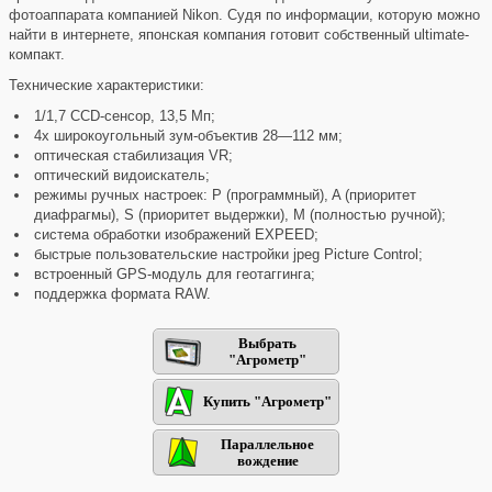
фотоаппарата компанией Nikon. Судя по информации, которую можно
найти в интернете, японская компания готовит собственный ultimate-
компакт.
Технические характеристики:
1/1,7 CCD-сенсор, 13,5 Мп;
4x широкоугольный зум-объектив 28—112 мм;
оптическая стабилизация VR;
оптический видоискатель;
режимы ручных настроек: P (программный), A (приоритет
диафрагмы), S (приоритет выдержки), M (полностью ручной);
система обработки изображений EXPEED;
быстрые пользовательские настройки jpeg Picture Control;
встроенный GPS-модуль для геотаггинга;
поддержка формата RAW.
Выбрать
"Агрометр"
Купить "Агрометр"
Параллельное
вождение