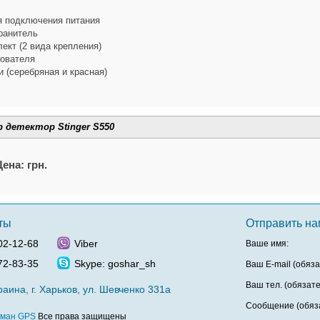
я подключения питания
ранитель
ект (2 вида крепления)
зователя
 (серебряная и красная)
 детектор Stinger S550
Цена: грн.
ты
Отправить н
02-12-68
Viber
Ваше имя:
72-83-35
Skype: goshar_sh
Ваш E-mail (обяза
Ваш тел. (обязате
аина, г. Харьков, ул. Шевченко 331а
Сообщение (обяза
ман GPS
Все права защищены