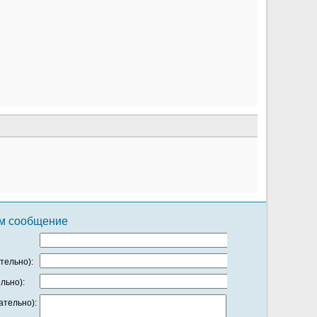
ам сообщение
тельно):
льно):
тельно):