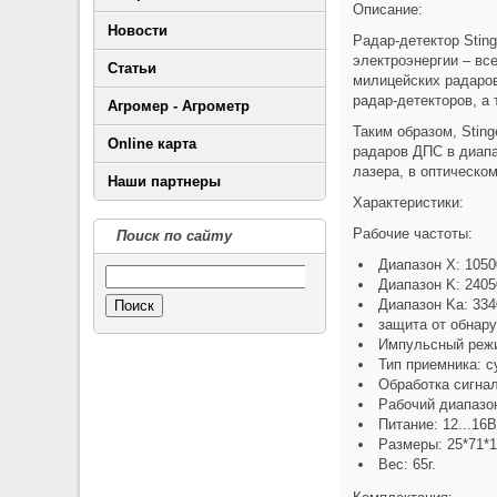
Описание:
Новости
Радар-детектор Stin
электроэнергии – вс
Статьи
милицейских радаров
радар-детекторов, а
Агромер - Агрометр
Таким образом, Stin
Online карта
радаров ДПС в диапа
лазера, в оптическом
Наши партнеры
Характеристики:
Рабочие частоты:
Поиск по сайту
Диапазон X: 1050
Диапазон K: 2405
Диапазон Ka: 334
Поиск
защита от обнару
Импульсный режим
Тип приемника: с
Обработка сигнал
Рабочий диапазон
Питание: 12...16В
Размеры: 25*71*
Вес: 65г.