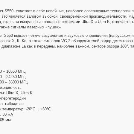
ger S550, сочетает в себе новейшие, наиболее совершенные технологии 
е это является залогом высокой, своевременной производительности. Ра
, включая импульсные радары с режимами Ultra-X и Ultra-K, отвечает 
 также сигналы лазерных «пушек»
ger S550 выдает четкие визуальные и звуковые оповещения (на русском 
зонах Х, К, Ка, а также сигналов VG-2 обнаружителей радар-детекторов
 диапазоне La как в переднем, наиболее важном, секторе обзора 180°, т
0 – 10550 МГц
0 – 24250 МГц
00 – 36000 МГц
жения: есть
: Ultra-X, Ultra-K
упергетеродин
а: гибридная
 температур: -20°С... +60°С
, 30 мА
105 мм