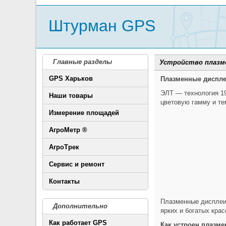
Штурман GPS
Главные разделы
Устройство плазме
GPS Харьков
Плазменные диспле
ЭЛТ — технология 19
Наши товары
цветовую гамму и те
Измерение площадей
АгроМетр ®
АгроТрек
Сервис и ремонт
Контакты
Плазменные дисплеи 
Дополнительно
ярких и богатых кра
Как работает GPS
Как устроен плазм