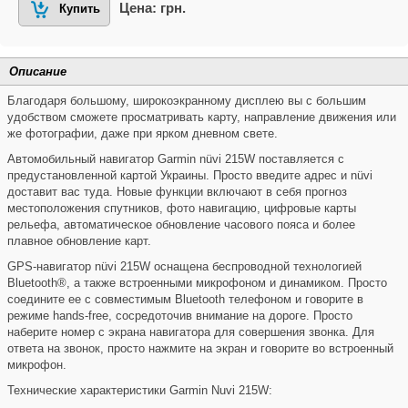
Цена: грн.
Купить
Описание
Благодаря большому, широкоэкранному дисплею вы с большим
удобством сможете просматривать карту, направление движения или
же фотографии, даже при ярком дневном свете.
Автомобильный навигатор Garmin nüvi 215W поставляется с
предустановленной картой Украины. Просто введите адрес и nüvi
доставит вас туда. Новые функции включают в себя прогноз
местоположения спутников, фото навигацию, цифровые карты
рельефа, автоматическое обновление часового пояса и более
плавное обновление карт.
GPS-навигатор nüvi 215W оснащена беспроводной технологией
Bluetooth®, а также встроенными микрофоном и динамиком. Просто
соедините ее с совместимым Bluetooth телефоном и говорите в
режиме hands-free, сосредоточив внимание на дороге. Просто
наберите номер с экрана навигатора для совершения звонка. Для
ответа на звонок, просто нажмите на экран и говорите во встроенный
микрофон.
Технические характеристики Garmin Nuvi 215W: