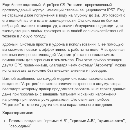
Еще более надежный. АгроТрек CS Pro имеет прорезиненный
противоударный корпус, имеющий степень защищенности IP57. Ему
не страшны даже погружения в воду на глубину до 1м. Это говорит о
его полной пыле- и влаго- защищенности. Эта система не боится
вибраций, высоких температур, а значит безупречно подоходит для
эксплуатации в любых тракторах и на любой сельскохозяйственной
технике в любую погоду.
Удобный. Система проста и удобна в использовании. С ее помощью
вы сможете повысить эффективность работы на поле. А встроенная
система измерения площадей "Агрометр" станет незаменимым
помощником для агронома и землемера. При этом прибор оснащен
двумя GPS приемниками, благодаря чему систему "Агрометр" можно
использовать автономно без внешней антенны и проводов.
Важной особенностью каждой модели системы параллельного
вождения "Агротрек" является наличие встроенного аккумулятора,
благодаря которому прибор продолжает работать и не теряет данные
даже при проблемах с внешним питанием и скачках напряжения,
например при перезапуске двигателя. Это отличает приборы
"Агротрек" от многих других систем параллельного вождения.
Характеристики:
Режимы вождения: "прямые А-В",
"кривые А-В"
,
"кривые авто"
,
"свободный"