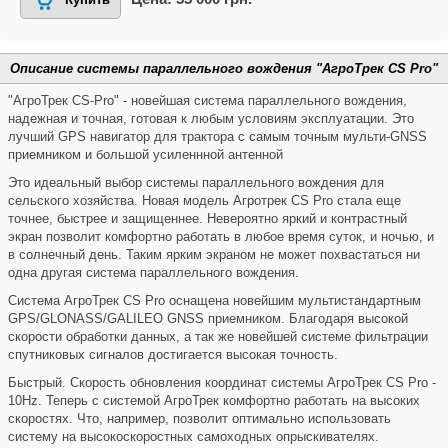
Описание системы параллельного вождения "АгроТрек CS Pro"
"АгроТрек CS-Pro" - новейшая система параллельного вождения,
надежная и точная, готовая к любым условиям эксплуатации. Это
лучший GPS навигатор для трактора с самым точным мульти-GNSS
приемником и большой усиленнной антенной
Это идеальный выбор системы параллельного вождения для
сельского хозяйства. Новая модель Агротрек CS Pro стала еще
точнее, быстрее и защищеннее. Невероятно яркий и контрастный
экран позволит комфортно работать в любое время суток, и ночью, и
в солнечный день. Таким ярким экраном не может похвастаться ни
одна другая система параллельного вождения.
Система АгроТрек CS Pro оснащена новейшим мультистандартным
GPS/GLONASS/GALILEO GNSS приемником. Благодаря высокой
скорости обработки данных, а так же новейшей системе фильтрации
спутниковых сигналов достигается высокая точность.
Быстрый. Скорость обновления координат системы АгроТрек CS Pro -
10Hz. Теперь с системой АгроТрек комфортно работать на высоких
скоростях. Что, например, позволит оптимально использовать
систему на высокоскоростных самоходных опрыскивателях.