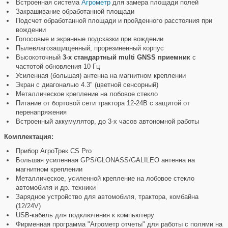
Встроенная система
Агрометр
для замера площади полей
Закрашивание обработанной площади
Подсчет обработанной площади и пройденного расстояния при
вождении
Голосовые и экранные подсказки при вождении
Пылевлагозащищенный, прорезиненный корпус
Высокоточный
3-х стандартный multi GNSS приемник
с
частотой обновления 10 Гц
Усиленная (большая) антенна на магнитном креплении
Экран с диагональю 4.3" (цветной сенсорный)
Металлическое крепление на лобовое стекло
Питание от бортовой сети трактора 12-24В с защитой от
перенапряжения
Встроенный аккумулятор, до 3-х часов автономной работы
Комплектация:
Прибор АгроТрек CS Pro
Большая усиленная GPS/GLONASS/GALILEO антенна на
магнитном креплении
Металлическое, усиленной крепление на лобовое стекло
автомобиля и др. техники
Зарядное устройство для автомобиля, трактора, комбайна
(12/24V)
USB-кабель для подключения к компьютеру
Фирменная программа "Агрометр отчеты" для работы с полями на